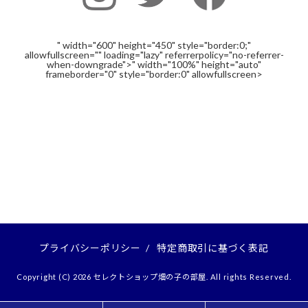
" width="600" height="450" style="border:0;"
allowfullscreen="" loading="lazy" referrerpolicy="no-referrer-
when-downgrade">" width="100%" height="auto"
frameborder="0" style="border:0" allowfullscreen>
プライバシーポリシー
/
特定商取引に基づく表記
Copyright (C) 2026 セレクトショップ畑の子の部屋. All rights Reserved.