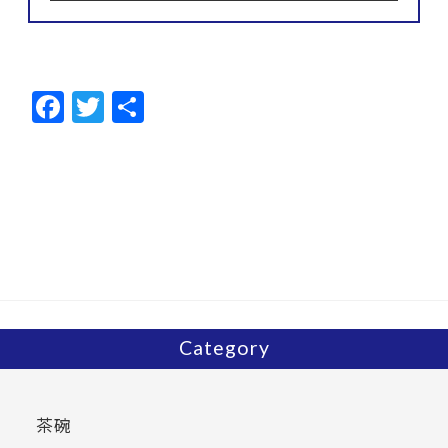
F
T
共
ac
w
有
e
itt
b
er
o
o
k
Category
茶碗