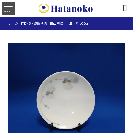

menu
ホーム
>
ITEMS
>
波佐見焼 白山陶器 小皿 約10.5cm