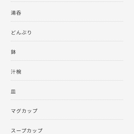
湯呑
どんぶり
鉢
汁椀
皿
マグカップ
スープカップ