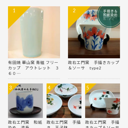
1
2
有田焼 華山窯 青磁 フリー
政右エ門窯 手描きカップ
カップ アウトレット ３
＆ソーサ type2
６０…
3
4
5
政右エ門窯 和紙
政右エ門窯 手描
政右エ門窯 手描
染め 湯呑
き 玉子鉢
きカップ＆ソーサ