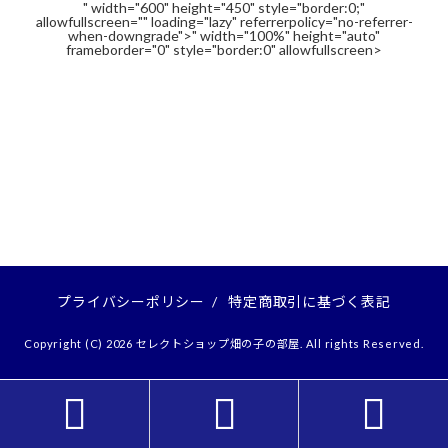
" width="600" height="450" style="border:0;"
allowfullscreen="" loading="lazy" referrerpolicy="no-referrer-
when-downgrade">" width="100%" height="auto"
frameborder="0" style="border:0" allowfullscreen>
プライバシーポリシー
/
特定商取引に基づく表記
Copyright (C) 2026 セレクトショップ畑の子の部屋. All rights Reserved.


