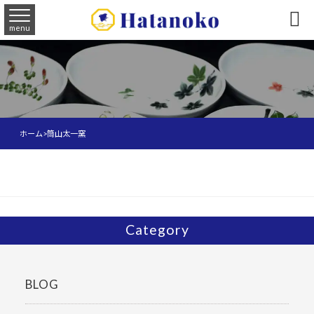

menu
ホーム
>
筒山太一窯
Category
BLOG