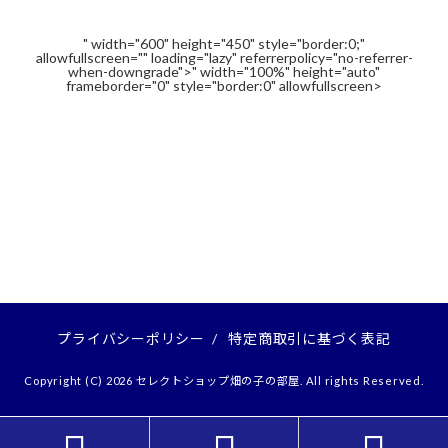
" width="600" height="450" style="border:0;"
allowfullscreen="" loading="lazy" referrerpolicy="no-referrer-
when-downgrade">" width="100%" height="auto"
frameborder="0" style="border:0" allowfullscreen>
プライバシーポリシー
/
特定商取引に基づく表記
Copyright (C) 2026 セレクトショップ畑の子の部屋. All rights Reserved.